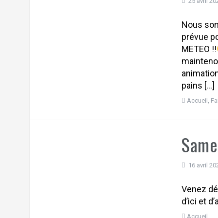
25 avril 20
Nous som
prévue po
METEO !!
maintenon
animation
pains […]
Accueil
,
Fa
Samed
16 avril 20
Venez déc
d’ici et d
Accueil