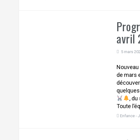
Progr
avril
5 mars 20
Nouveau p
de mars e
découvert
quelques
, du
Toute l’é
Enfance - 