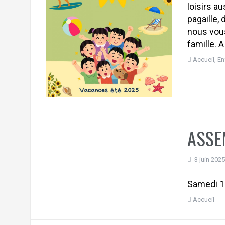
loisirs au
pagaille,
nous vous
famille. A
Accueil
,
En
ASSE
3 juin 202
Samedi 14
Accueil