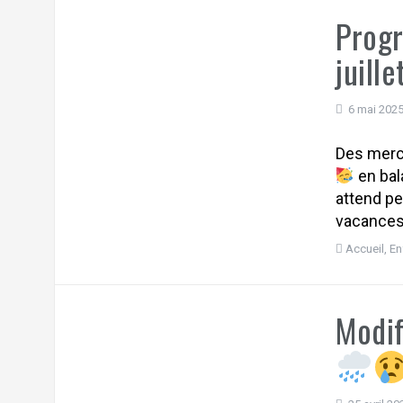
Progr
juill
6 mai 202
Des merc
en bal
attend pe
vacances 
Accueil
,
En
Modif