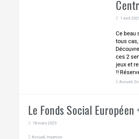
Centr
1 avril 202
Ce beau s
tous cas,
Découvrez
ces 2 sem
jeux et 
!! Réserv
Accueil
,
En
Le Fonds Social Européen 
18 mars 2025
Accueil
,
Insertion