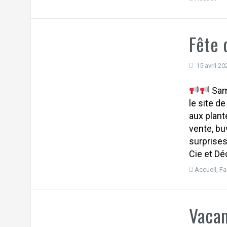
Fête 
15 avril 20
Same
le site d
aux plan
vente, bu
surprises
Cie et Dé
Accueil
,
Fa
Vacan