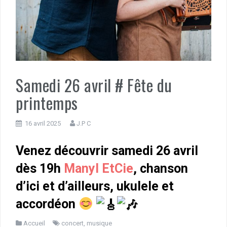
Samedi 26 avril # Fête du
printemps
16 avril 2025
J.P C
Venez découvrir samedi 26 avril
dès 19h
Manyl EtCie
, chanson
d’ici et d’ailleurs, ukulele et
accordéon
Accueil
concert
,
musique