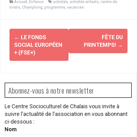
Accueil
,
Enfance
activités
,
activités enfants
,
centre de
loisirs
,
Champlong
,
programme
,
vacances
Navigation
←
LE FONDS
FÊTE DU
d'article
SOCIAL EUROPÉEN
PRINTEMPS!
→
+ (FSE+)
Abonnez-vous à notre newsletter
Le Centre Socioculturel de Chalais vous invite à
suivre l'actualité de l'association en vous abonnant
ci-dessous :
Nom