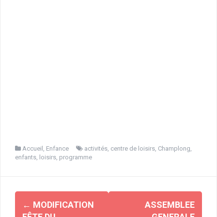
Accueil
,
Enfance
activités
,
centre de loisirs
,
Champlong
,
enfants
,
loisirs
,
programme
Navigation
←
MODIFICATION
ASSEMBLEE
d'article
FÊTE DU
GENERALE