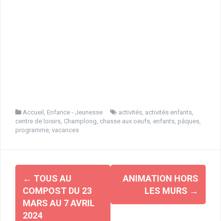
Accueil
,
Enfance - Jeunesse
activités
,
activités enfants
,
centre de loisirs
,
Champlong
,
chasse aux oeufs
,
enfants
,
pâques
,
programme
,
vacances
Navigation
←
TOUS AU
ANIMATION HORS
d'article
COMPOST DU 23
LES MURS
→
MARS AU 7 AVRIL
2024