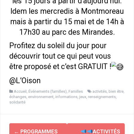
les 15 jours à partir d’aujourd’hui.
Idem les mercredis à Montmoreau
mais à partir du 15 mai et de 14h à
17h30 au parc des Mirandes.
Profitez du soleil du jour pour
découvrir tout ce qui peut vous
être proposé et c’est GRATUIT !
@L’Oison
Accueil
,
Événements (familles)
,
Familles
activités
,
bien être
,
échanges
,
environnement
,
informations
,
jeux
,
renseignements
,
solidarité
Navigation
←
PROGRAMMES
ACTIVITÉS