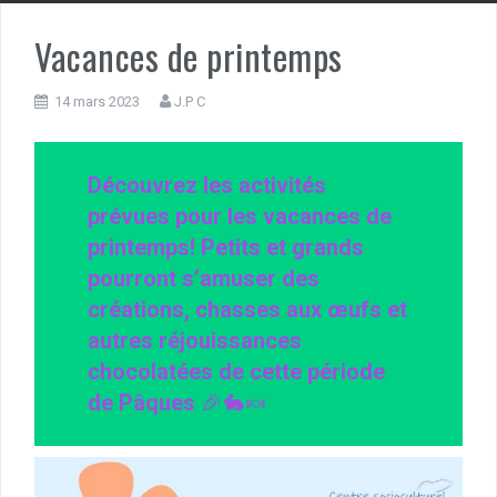
Vacances de printemps
14 mars 2023
J.P C
Découvrez les activités
prévues pour les vacances de
printemps! Petits et grands
pourront s’amuser des
créations, chasses aux œufs et
autres réjouissances
chocolatées de cette période
de Pâques
🎉🐇🍬