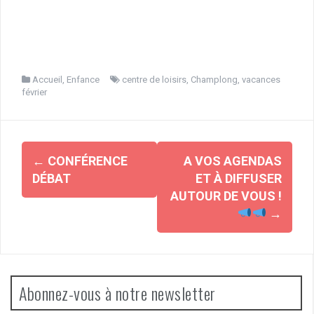
Accueil
,
Enfance
centre de loisirs
,
Champlong
,
vacances
février
Navigation
←
CONFÉRENCE
A VOS AGENDAS
d'article
DÉBAT
ET À DIFFUSER
AUTOUR DE VOUS !
→
Abonnez-vous à notre newsletter