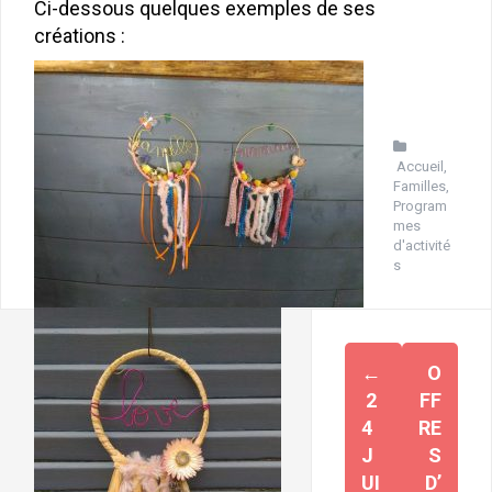
Ci-dessous quelques exemples de ses
créations :
Accueil
,
Familles
,
Program
mes
d'activité
s
Navigation
←
O
d'article
2
FF
4
RE
J
S
UI
D’