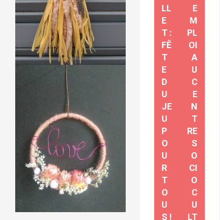
LL
E
E
M
T :
PL
FÊ
OI
T
A
E
U
D
C
U
E
JE
N
U
T
P
RE
O
S
U
O
R
CI
T
O
O
C
U
U
S !
LT