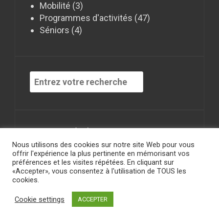
Mobilité
(3)
Programmes d'activités
(47)
Séniors
(4)
Recherche
pour
:
Mentions Légales
Nous utilisons des cookies sur notre site Web pour vous
offrir l'expérience la plus pertinente en mémorisant vos
préférences et les visites répétées. En cliquant sur
«Accepter», vous consentez à l'utilisation de TOUS les
cookies.
Fièrement propulsé par WordPress
|
Thème
Cookie settings
FlyMag
par Themeisle
ACCEPTER