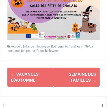
Accueil
,
Enfance - Jeunesse
,
Événements (familles)
bal
costumé
,
bal pour enfants
,
halloween
Navigation
←
VACANCES
SEMAINE DES
d'article
D’AUTOMNE
FAMILLES
→