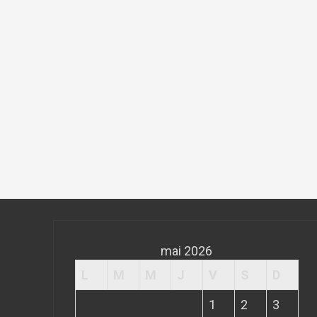
mai 2026
L
M
M
J
V
S
D
1
2
3